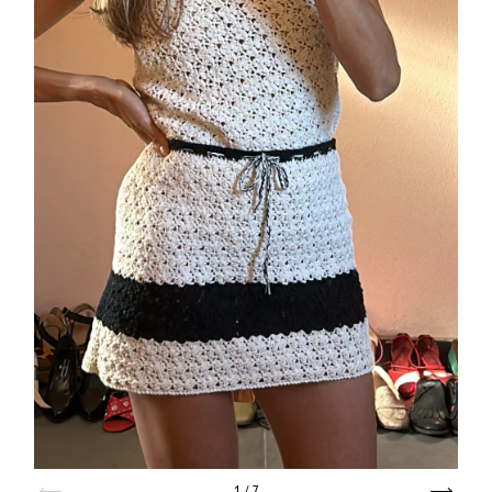
1
/
7