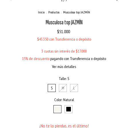
Inicio
.
Productos
.
Musculosa top JAZMÍN
Musculosa top JAZMÍN
$51.000
$43.350
con
Transferencia o depósito
3
cuotas sin interés de
$17.000
15% de descuento
pagando con Transferencia o depósito
Ver más detalles
Talle:
S
S
M
L
Color:
Natural
¡No te lo pierdas, es el último!