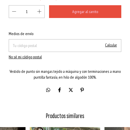
Cambiar CP
Entregas para el CP:
Medios de envío
Calcular
No sé mi código postal
Vestido de punto sin mangas tejido a máquina y con terminaciones a mano
puntilla fantasía, en hilo de algodón 100%.
Productos similares