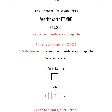
Inicio
.
Productos
.
Vestido corto ITAMBÉ
Vestido corto ITAMBÉ
$69.000
$58.650
con
Transferencia o depósito
3
cuotas sin interés de
$23.000
15% de descuento
pagando con Transferencia o depósito
Ver más detalles
Color:
Natural
Talle:
L
S
M
L
¡No te lo pierdas, es el último!