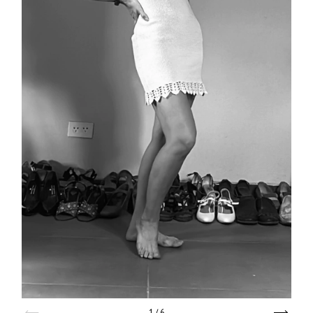
1
/
6