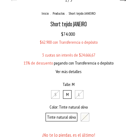
1
/
5
Inicio
.
Productos
.
Short tejido JANEIRO
Short tejido JANEIRO
$74.000
$62.900
con
Transferencia o depósito
3
cuotas sin interés de
$24.666,67
15% de descuento
pagando con Transferencia o depósito
Ver más detalles
Talle:
M
S
M
L
Color:
Tinte natural oliva
Tinte natural oliva
¡No te lo pierdas, es el último!