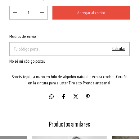
Cambiar CP
Entregas para el CP:
Medios de envío
Calcular
No sé mi código postal
Shorts, tejido a mano en hilo de algodón natural, técnica crochet. Cordón
en la cintura para ajustar. Tiro alto. Prenda artesanal
Productos similares