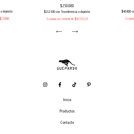
$250.000
 o depósito
$40.800
c
$212.500
con
Transferencia o depósito
$23.000
3
cuota
3
cuotas sin interés de
$83.333,33
Inicio
Productos
Contacto