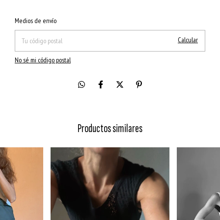
Cambiar CP
Entregas para el CP:
Medios de envío
Calcular
No sé mi código postal
Productos similares