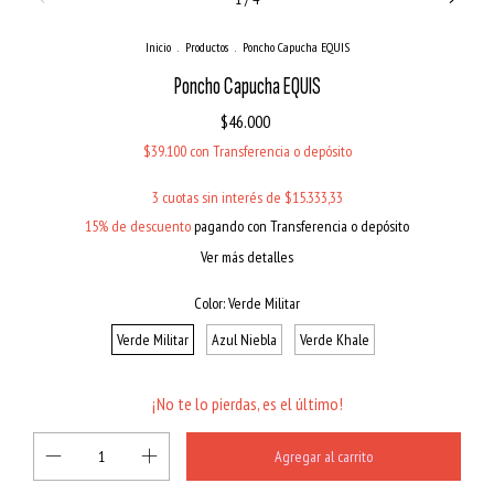
Inicio
.
Productos
.
Poncho Capucha EQUIS
Poncho Capucha EQUIS
$46.000
$39.100
con
Transferencia o depósito
3
cuotas sin interés de
$15.333,33
15% de descuento
pagando con Transferencia o depósito
Ver más detalles
Color:
Verde Militar
Verde Militar
Azul Niebla
Verde Khale
¡No te lo pierdas, es el último!