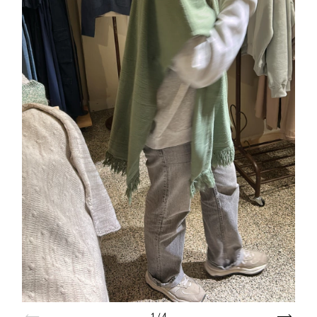
1
/
4